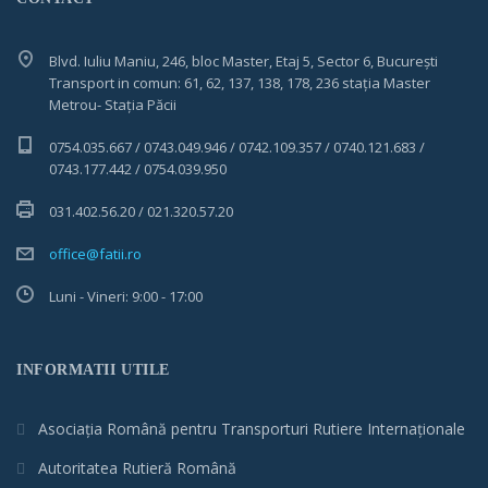
Blvd. Iuliu Maniu, 246, bloc Master, Etaj 5, Sector 6, București
Transport in comun: 61, 62, 137, 138, 178, 236 stația Master
Metrou- Stația Păcii
0754.035.667 / 0743.049.946 / 0742.109.357 / 0740.121.683 /
0743.177.442 / 0754.039.950
031.402.56.20 / 021.320.57.20
office@fatii.ro
Luni - Vineri: 9:00 - 17:00
INFORMATII UTILE
Asociația Română pentru Transporturi Rutiere Internaționale
Autoritatea Rutieră Română