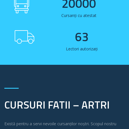
20000
Cursanți cu atestat
63
Lectori autorizați
CURSURI FATII – ARTRI
Există pentru a servi nevoile cursanților noștri. Scopul nostru