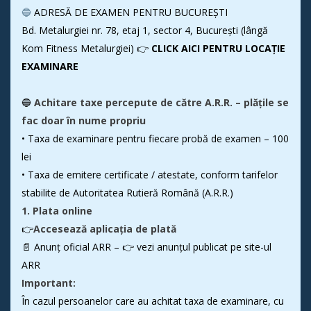
🔵
ADRESĂ DE EXAMEN PENTRU BUCUREȘTI
Bd. Metalurgiei nr. 78, etaj 1, sector 4, București (lângă
Kom Fitness Metalurgiei) 👉
CLICK AICI PENTRU LOCAȚIE
EXAMINARE
🔵
Achitare taxe percepute de către A.R.R. – plățile se
fac doar în nume propriu
• Taxa de examinare pentru fiecare probă de examen – 100
lei
•
Taxa de emitere certificate / atestate, conform tarifelor
stabilite de Autoritatea Rutieră Română (A.R.R.)
1.
Plata online
👉
Accesează aplicația de plată
📄 Anunț oficial ARR –
👉
vezi anunțul publicat pe site-ul
ARR
Important:
În cazul persoanelor care au achitat taxa de examinare, cu