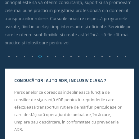
principal este să vă oferim consultanță, suport și să promovăm
cele mai bune practici în pregătirea profesională din domeniul
transporturilor rutiere. Cursurile noastre respectă programele
avizate, fiind în același timp interesante și eficiente. Serviciile pe
care le oferim sunt flexibile și create astfel încât să fie cât mai
practice și folositoare pentru voi.
CONDUCĂTORI AUTO ADR, INCLUSIV CLASA 7
Persoanelor ce doresc să îndeplinească funcția de
consilier de siguranță ADR pentru întreprinderile care
efectuează transporturi rutiere de mărfuri periculoase ori
care desfăşoară operaţiuni de ambalare, încărcare,
umplere sau descărcare, în conformitate cu prevederile
ADR.