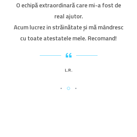
nut
O echipă extraordinară care mi-a fost de
C
sc
real ajutor.
Acum lucrez in străinătate și mă mândresc
cu toate atestatele mele. Recomand!
L.R.