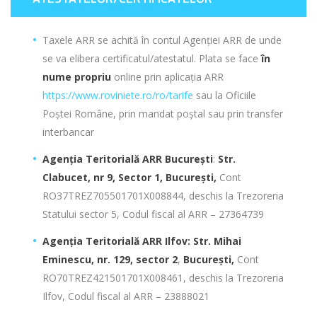
Taxele ARR se achită în contul Agenției ARR de unde
se va elibera certificatul/atestatul. Plata se face
în
nume propriu
online prin aplicația ARR
https://www.roviniete.ro/ro/tarife
sau la Oficiile
Poștei Române, prin mandat poştal sau prin transfer
interbancar
Agenția Teritorială ARR București
:
Str.
Clabucet, nr 9, Sector 1,
București,
Cont
RO37TREZ705501701X008844, deschis la Trezoreria
Statului sector 5, Codul fiscal al ARR – 27364739
Agenția Teritorială ARR Ilfov:
Str. Mihai
Eminescu, nr. 129, sector 2
,
București,
Cont
RO70TREZ421501701X008461, deschis la Trezoreria
Ilfov, Codul fiscal al ARR – 23888021