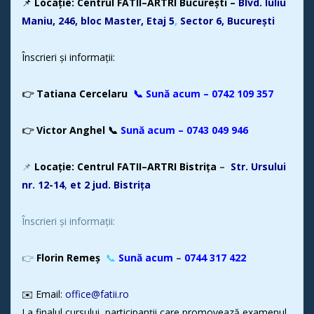
📌
Locație: Centrul FATII–ARTRI București –
Blvd. Iuliu
Maniu, 246, bloc Master, Etaj
5
,
Sector
6,
București
Înscrieri și informații:
👉
Tatiana Cercelaru
📞 Sună acum – 0742 109 357
👉
Victor Anghel 📞
Sună acum – 0743 049 946
📌
Locație: Centrul FATII–ARTRI Bistrița
–
Str. Ursului
nr. 1
2-14
,
et 2 jud. Bistrița
Înscrieri și informații:
👉
Florin Remeș
📞
Sună acum
–
0744 317 422
✉️ Email:
office@fatii.ro
La finalul cursului, participanții care promovează examenul