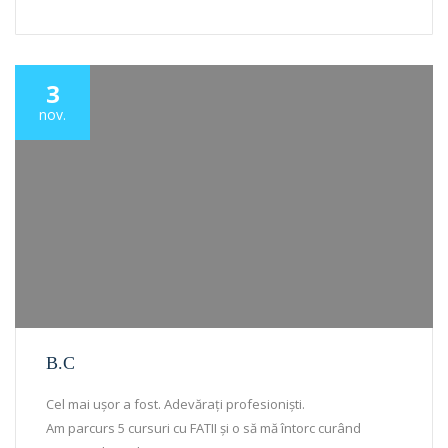
3
nov.
B.C
Cel mai ușor a fost. Adevărați profesioniști.
Am parcurs 5 cursuri cu FATII și o să mă întorc curând