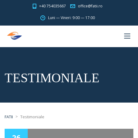
+40 754035667
office@fatii.ro
Luni — Vineri: 9:00 — 17:00
TESTIMONIALE
>
FATII
Testimoniale
26