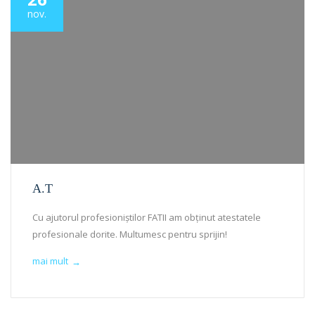
nov.
A.T
Cu ajutorul profesioniștilor FATII am obținut atestatele
profesionale dorite. Multumesc pentru sprijin!
mai mult
→