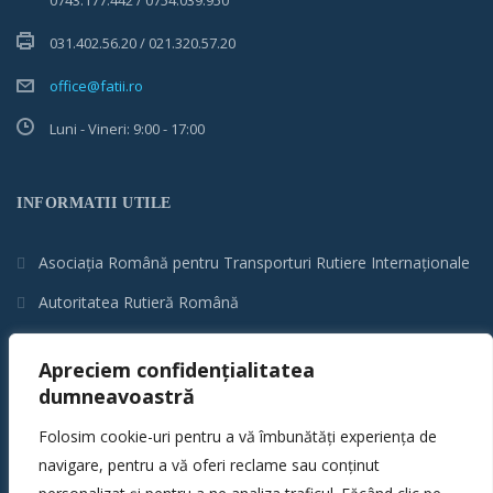
031.402.56.20 / 021.320.57.20
office@fatii.ro
Luni - Vineri: 9:00 - 17:00
INFORMATII UTILE
Asociația Română pentru Transporturi Rutiere Internaționale
Autoritatea Rutieră Română
Inspectoratul de Stat pentru Controlul în Transporturi Rutiere
Apreciem confidențialitatea
Ministerul Transporturilor
dumneavoastră
Registrul Auto Român
Folosim cookie-uri pentru a vă îmbunătăți experiența de
Compania Națională de Administrare a Infrastructurii Rutiere
navigare, pentru a vă oferi reclame sau conținut