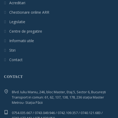
Acreditari
Chestionare online ARR
Legislatie
Centre de pregatire
Informatii utile
Stiri
Contact
CONTACT
Blvd. Iuliu Maniu, 246, bloc Master, Etaj 5, Sector 6, București
Transport in comun: 61, 62, 137, 138, 178, 236 stația Master
Metrou- Stația Păcii
0754.035.667 / 0743.049.946 / 0742.109.357 / 0740.121.683 /
0743.177.442 / 0754.039.950